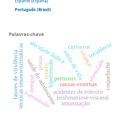
Español (España)
Português (Brasil)
Palavras-chave
atividade lúdica
incidência
técnicas imunoenzimáticas
curva roc
criança
estilo de vida
fatores de virulência
praias
saúde do adolescente
obesidade
hipertensão
coqueluche
estado
dengue
pertussis
causas externas
acidentes de trânsito
transmissão
leishmaniose visceral
imunização