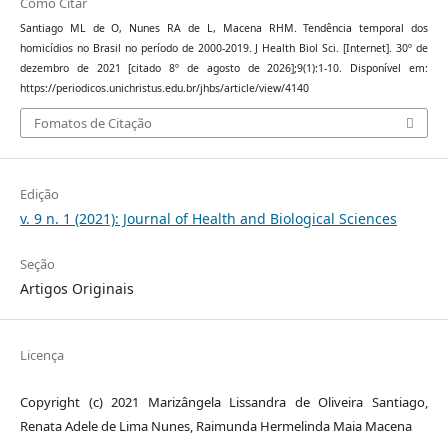
Como Citar
Santiago ML de O, Nunes RA de L, Macena RHM. Tendência temporal dos
homicídios no Brasil no período de 2000-2019. J Health Biol Sci. [Internet]. 30º de
dezembro de 2021 [citado 8º de agosto de 2026];9(1):1-10. Disponível em:
https://periodicos.unichristus.edu.br/jhbs/article/view/4140
Fomatos de Citação
Edição
v. 9 n. 1 (2021): Journal of Health and Biological Sciences
Seção
Artigos Originais
Licença
Copyright (c) 2021 Marizângela Lissandra de Oliveira Santiago,
Renata Adele de Lima Nunes, Raimunda Hermelinda Maia Macena