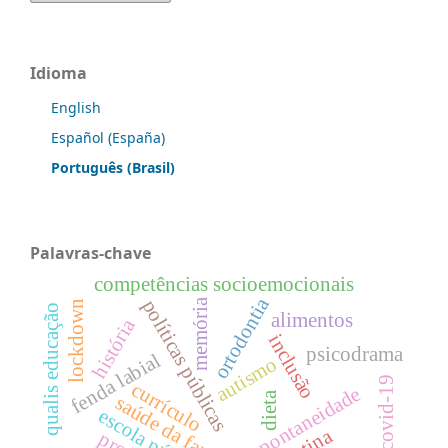
Idioma
English
Español (España)
Português (Brasil)
Palavras-chave
competências socioemocionais
ortodontia
políticas públicas
memória
lockdown
qualis educação
alimentos
história
inclusão
psicodrama
fenda labial
autismo
covid-19
currículo
espontaneidade
dieta
saúde da família
escola pública