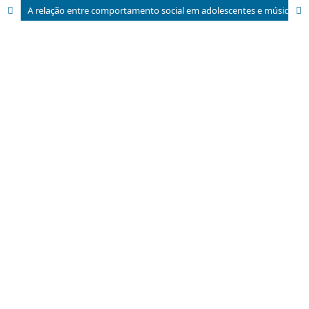
A relação entre comportamento social em adolescentes e música: uma revisão sistemática