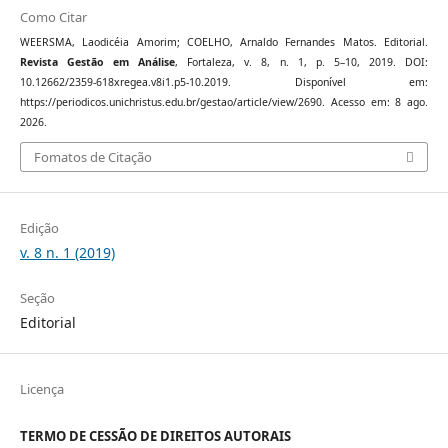
Como Citar
WEERSMA, Laodicéia Amorim; COELHO, Arnaldo Fernandes Matos. Editorial.
Revista Gestão em Análise
, Fortaleza, v. 8, n. 1, p. 5–10, 2019. DOI:
10.12662/2359-618xregea.v8i1.p5-10.2019. Disponível em:
https://periodicos.unichristus.edu.br/gestao/article/view/2690. Acesso em: 8 ago.
2026.
Fomatos de Citação
Edição
v. 8 n. 1 (2019)
Seção
Editorial
Licença
TERMO DE CESSÃO DE DIREITOS AUTORAIS