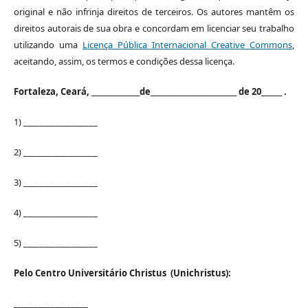
original e não infrinja direitos de terceiros. Os autores mantêm os
direitos autorais de sua obra e concordam em licenciar seu trabalho
utilizando uma
Licença Pública Internacional Creative Commons
,
aceitando, assim, os termos e condições dessa licença.
Fortaleza, Ceará, ______________de_________________________ de 20______ .
1) __________________
2) __________________
3) __________________
4) __________________
5) __________________
Pelo Centro Universitário Christus (Unichristus):
__________________