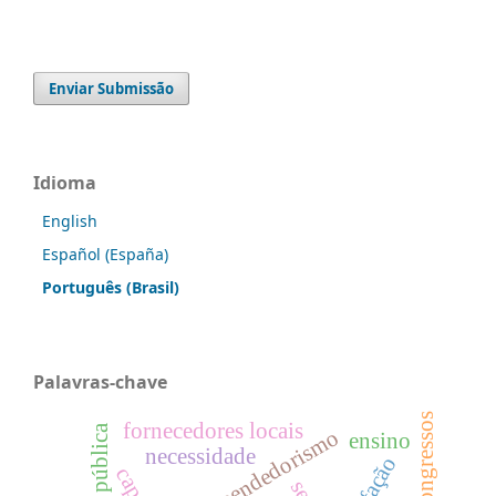
Enviar Submissão
Idioma
English
Español (España)
Português (Brasil)
Palavras-chave
congressos
fornecedores locais
empreendedorismo
ensino
necessidade