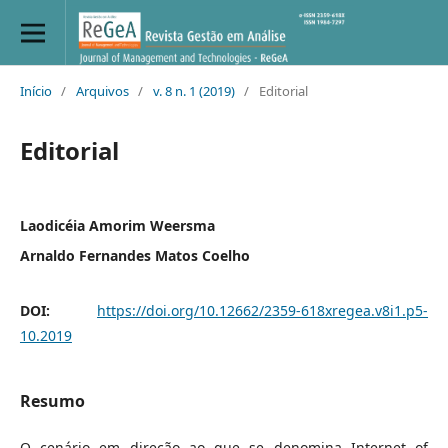
Início
/
Arquivos
/
v. 8 n. 1 (2019)
/
Editorial
Editorial
Laodicéia Amorim Weersma
Arnaldo Fernandes Matos Coelho
DOI:
https://doi.org/10.12662/2359-618xregea.v8i1.p5-
10.2019
Resumo
O cenário em direção ao que se denomina Internet of