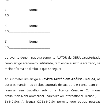
3) Nome_____________________________ ,
RG._____________________________ ,
4) Nome_____________________________ ,
RG._____________________________ ,
5) Nome_____________________________ ,
RG._____________________________ ,
doravante denominado(s) somente AUTOR da OBRA caracterizada
como artigo acadêmico, intitulado, têm entre si justo e acertado, na
melhor forma de direito, o que se segue:
Ao submeter um artigo à
Revista Gestão em Análise - ReGeA
, os
autores mantêm os direitos autorais de sua obra e concordam em
licenciar seu trabalho sob uma licença Creative Commons
Attribution-NonCommercial-ShareAlike 4.0 International License (CC-
BY-NC-SA). A licença CC-BY-NC-SA permite que outras pessoas