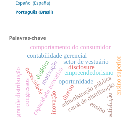
Español (España)
Português (Brasil)
Palavras-chave
comportamento do consumidor
contabilidade gerencial
ensino superior
setor de vestuário
didática
motivação
disclosure
capacidade inovativa
necessidade
grande distribuição
empreendedorismo
administração pública
oportunidade
congressos
canal de distribuição
direito
inovação
satisfação
ensino