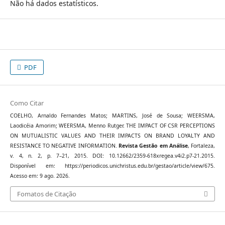
Não há dados estatísticos.
PDF
Como Citar
COELHO, Arnaldo Fernandes Matos; MARTINS, José de Sousa; WEERSMA,
Laodicéia Amorim; WEERSMA, Menno Rutger. THE IMPACT OF CSR PERCEPTIONS
ON MUTUALISTIC VALUES AND THEIR IMPACTS ON BRAND LOYALTY AND
RESISTANCE TO NEGATIVE INFORMATION.
Revista Gestão em Análise
, Fortaleza,
v. 4, n. 2, p. 7–21, 2015. DOI: 10.12662/2359-618xregea.v4i2.p7-21.2015.
Disponível em: https://periodicos.unichristus.edu.br/gestao/article/view/675.
Acesso em: 9 ago. 2026.
Fomatos de Citação