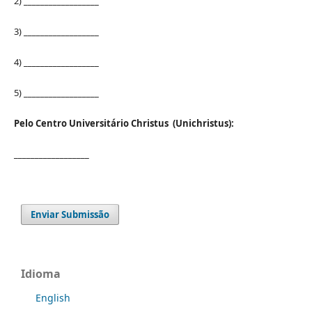
2) __________________
3) __________________
4) __________________
5) __________________
Pelo Centro Universitário Christus (Unichristus):
__________________
Enviar Submissão
Idioma
English