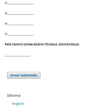
2) __________________
3) __________________
4) __________________
5) __________________
Pelo Centro Universitário Christus (Unichristus):
__________________
Enviar Submissão
Idioma
English