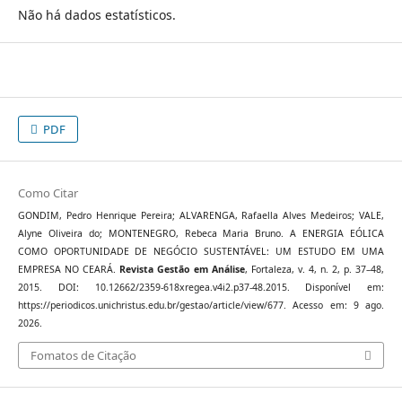
Não há dados estatísticos.
PDF
Como Citar
GONDIM, Pedro Henrique Pereira; ALVARENGA, Rafaella Alves Medeiros; VALE,
Alyne Oliveira do; MONTENEGRO, Rebeca Maria Bruno. A ENERGIA EÓLICA
COMO OPORTUNIDADE DE NEGÓCIO SUSTENTÁVEL: UM ESTUDO EM UMA
EMPRESA NO CEARÁ.
Revista Gestão em Análise
, Fortaleza, v. 4, n. 2, p. 37–48,
2015. DOI: 10.12662/2359-618xregea.v4i2.p37-48.2015. Disponível em:
https://periodicos.unichristus.edu.br/gestao/article/view/677. Acesso em: 9 ago.
2026.
Fomatos de Citação