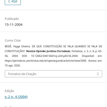
PDF
Publicado
15-11-2004
Como Citar
BEDÊ, Fayga Silveira. DE QUE CONSTITUIÇÃO SE FALA QUANDO SE FALA DE
CONSTITUIÇÃO?.
Revista Opinião Jurídica (Fortaleza)
, Fortaleza, v. 2, n. 4, p. 43–
56, 2004. DOI: 10.12662/2447-6641oj.v2i4.p43-56.2004. Disponível em:
https://periodicos.unichristus.edu.br/opiniaojuridica/article/view/2900. Acesso em:
10 ago. 2026.
Fomatos de Citação
Edição
v. 2 n. 4 (2004)