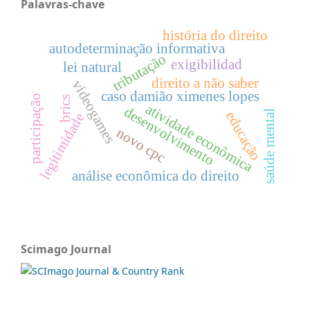
Palavras-chave
história do direito
autodeterminação informativa
tributação
exigibilidad
lei natural
direito a não saber
videogames
caso damião ximenes lopes
participação
brics
atividade econômica
desenvolvimento
saúde mental
educação
legitimidade
novo cpc
análise econômica do direito
Scimago Journal