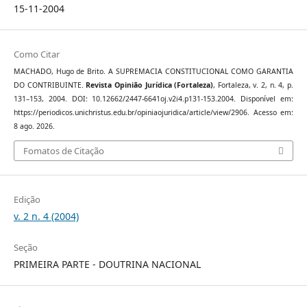
15-11-2004
Como Citar
MACHADO, Hugo de Brito. A SUPREMACIA CONSTITUCIONAL COMO GARANTIA
DO CONTRIBUINTE.
Revista Opinião Jurídica (Fortaleza)
, Fortaleza, v. 2, n. 4, p.
131–153, 2004. DOI: 10.12662/2447-6641oj.v2i4.p131-153.2004. Disponível em:
https://periodicos.unichristus.edu.br/opiniaojuridica/article/view/2906. Acesso em:
8 ago. 2026.
Fomatos de Citação
Edição
v. 2 n. 4 (2004)
Seção
PRIMEIRA PARTE - DOUTRINA NACIONAL