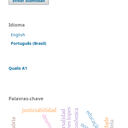
Enviar Submissão
Idioma
English
Português (Brasil)
Qualis A1
Palavras-chave
justiciabilidad
universalidad
educação