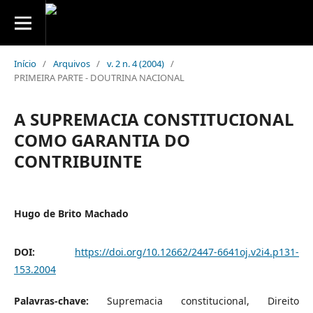
Início
/
Arquivos
/
v. 2 n. 4 (2004)
/
PRIMEIRA PARTE - DOUTRINA NACIONAL
A SUPREMACIA CONSTITUCIONAL
COMO GARANTIA DO
CONTRIBUINTE
Hugo de Brito Machado
DOI:
https://doi.org/10.12662/2447-6641oj.v2i4.p131-
153.2004
Palavras-chave:
Supremacia constitucional, Direito