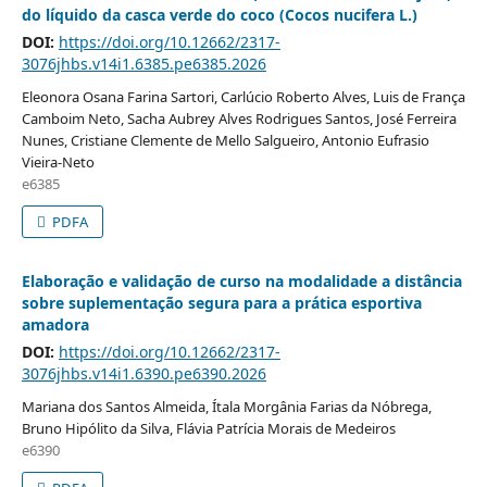
do líquido da casca verde do coco (Cocos nucifera L.)
DOI:
https://doi.org/10.12662/2317-
3076jhbs.v14i1.6385.pe6385.2026
Eleonora Osana Farina Sartori, Carlúcio Roberto Alves, Luis de França
Camboim Neto, Sacha Aubrey Alves Rodrigues Santos, José Ferreira
Nunes, Cristiane Clemente de Mello Salgueiro, Antonio Eufrasio
Vieira-Neto
e6385
PDFA
Elaboração e validação de curso na modalidade a distância
sobre suplementação segura para a prática esportiva
amadora
DOI:
https://doi.org/10.12662/2317-
3076jhbs.v14i1.6390.pe6390.2026
Mariana dos Santos Almeida, Ítala Morgânia Farias da Nóbrega,
Bruno Hipólito da Silva, Flávia Patrícia Morais de Medeiros
e6390