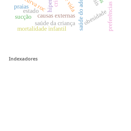
preferências alimentares
saúde do adolescente
curva roc
praias
estado
obesidade
causas externas
sucção
saúde da criança
mortalidade infantil
Indexadores