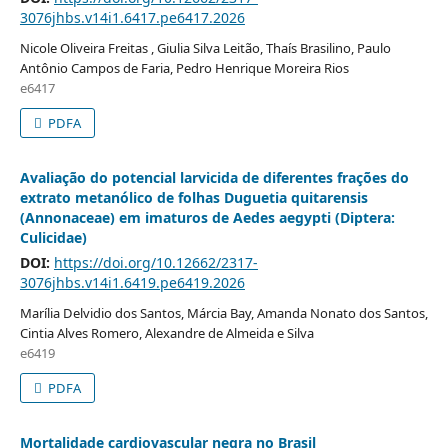
3076jhbs.v14i1.6417.pe6417.2026
Nicole Oliveira Freitas , Giulia Silva Leitão, Thaís Brasilino, Paulo
Antônio Campos de Faria, Pedro Henrique Moreira Rios
e6417
PDFA
Avaliação do potencial larvicida de diferentes frações do
extrato metanólico de folhas Duguetia quitarensis
(Annonaceae) em imaturos de Aedes aegypti (Diptera:
Culicidae)
DOI:
https://doi.org/10.12662/2317-
3076jhbs.v14i1.6419.pe6419.2026
Marília Delvidio dos Santos, Márcia Bay, Amanda Nonato dos Santos,
Cintia Alves Romero, Alexandre de Almeida e Silva
e6419
PDFA
Mortalidade cardiovascular negra no Brasil