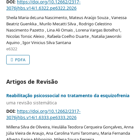
DOI:
https://doi.org/10.12662/2317-
3076jhbs.v14i1.6322.pe6322.2026
Sheila Maria deLuna Nascimento, Mateus Araújo Souza , Vanessa
Beatriz Guenkka , Murilo Mecatti Silva , Rodrigo Celestino
Nascimento Pazetto , Lina Ali Omais , Lorena Vargas Botelho1,
Nicolas Tonsic Aleixo , Rafaela Coelho Duarte , Natalia Jaworski
Aquino , Igor Vinicius Silva Santana
e6322
PDFA
Artigos de Revisão
Reabilitação psicossocial no tratamento da esquizofrenia
uma revisão sistemática
DOI:
https://doi.org/10.12662/2317-
3076jhbs.v14i1.6333.pe6333.2026
Millena Silva de Oliveira, Heulália Teodora Cerqueira Gonçalves, Anna
Júlia Vieira de Araujo, Ana Carolina Yumi Taromaru, Maria Fernanda
Alberto Farina Abbonizio, Milena Sousa Ferreira