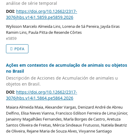
análise de série temporal
DOI:
https://doi.org/10.12662/2317-
3076jhbs.v14i1.5859.pe5859.2026
Wylisson Marcelo Almeida Lins, Lorena de Sá Pereira, Jayda Eiras
Ramim Lins, Paula Pitta de Resende Côrtes
e5859
PDFA
Ações em contextos de acumulação de animais ou objetos
no Brasil
Descripción de Acciones de Acumulación de animales u
objetos en Brasil.
DOI:
https://doi.org/10.12662/2317-
3076jhbs.v14i1.5864.pe5864.2026
Maiara Almeida Maia, Alexander Vargas, Denizard André de Abreu
Delfino, Elisa Neves Vianna, Francisco Edilson Ferreira de Lima Júnior,
Janainny Magalhães Fernandes, Marla Borges de Castro, Aretuza
Santos Oliveira de Freitas, Mércia Sindeaux Frutuoso, Natiela Beatriz
de Oliveira, Rejane Maria de Souza Alves, Vivyanne Santiago