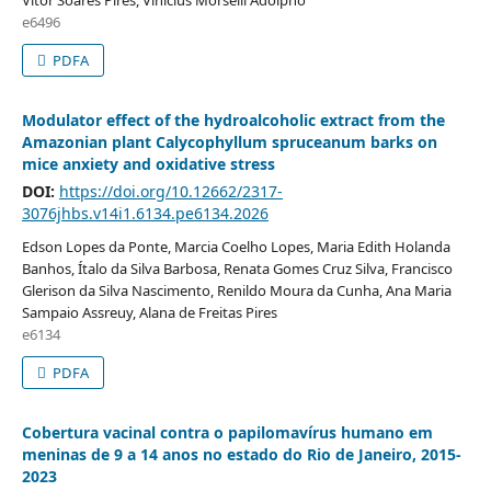
Vitor Soares Pires, Vinicius Morselli Adolpho
e6496
PDFA
Modulator effect of the hydroalcoholic extract from the
Amazonian plant Calycophyllum spruceanum barks on
mice anxiety and oxidative stress
DOI:
https://doi.org/10.12662/2317-
3076jhbs.v14i1.6134.pe6134.2026
Edson Lopes da Ponte, Marcia Coelho Lopes, Maria Edith Holanda
Banhos, Ítalo da Silva Barbosa, Renata Gomes Cruz Silva, Francisco
Glerison da Silva Nascimento, Renildo Moura da Cunha, Ana Maria
Sampaio Assreuy, Alana de Freitas Pires
e6134
PDFA
Cobertura vacinal contra o papilomavírus humano em
meninas de 9 a 14 anos no estado do Rio de Janeiro, 2015-
2023