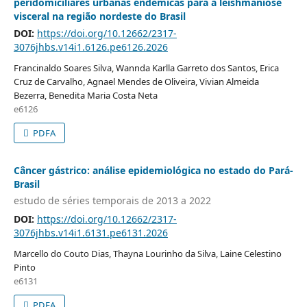
peridomiciliares urbanas endêmicas para a leishmaniose
visceral na região nordeste do Brasil
DOI:
https://doi.org/10.12662/2317-
3076jhbs.v14i1.6126.pe6126.2026
Francinaldo Soares Silva, Wannda Karlla Garreto dos Santos, Erica
Cruz de Carvalho, Agnael Mendes de Oliveira, Vivian Almeida
Bezerra, Benedita Maria Costa Neta
e6126
PDFA
Câncer gástrico: análise epidemiológica no estado do Pará-
Brasil
estudo de séries temporais de 2013 a 2022
DOI:
https://doi.org/10.12662/2317-
3076jhbs.v14i1.6131.pe6131.2026
Marcello do Couto Dias, Thayna Lourinho da Silva, Laine Celestino
Pinto
e6131
PDFA