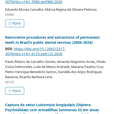
3076jhbs.v14i1.5966.pe5966.2026
Eduardo Morais Carvalho, Márcia Regina de Oliveira Pedroso
e5966
PDFA
Restorative procedures and extractions of permanent
teeth in Brazil’s public dental services (2008–2024)
DOI:
https://doi.org/10.12662/2317-
3076jhbs.v14i1.6125.pe6125.2026
Paulo Ribeiro de Carvalho Gomes, Amanda Negreiros Arrais, Hitalo
Costa Delmondes, Luila de Matos Andrade, Mariana Paulino Cruz,
Pedro Henrique Benedicto Santos, Daniella dos Anjos Rodrigues
Barauna, Ricardo Barbosa Lima
e6125
PDFA
Captura do vetor Lutzomyia longipalpis (Diptera:
Psychodidae) com armadilhas luminosas SS em áreas