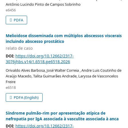
Antônio Lucindo Pinto de Campos Sobrinho
e6456
PDFA
Melioidose disseminada com múltiplos abscessos viscerais
incluindo abscesso prostático
relato de caso
DOI:
https://doi.org/10.12662/2317-
3076jhbs.v14i1.6518.pe6518.2026
Orivaldo Alves Barbosa, José Walter Correia , Andre Luis Coutinho de
Araújo Macedo, Talita Guimarães Andrade, Laryssa de Vasconcelos
Freire
e6518
PDFA (English)
Síndrome pulmão-rim por apresentação atípica de
nefropatia por IgA associada à vasculite associada à anca
DOI:
https://doi.org/10.12662/2317-