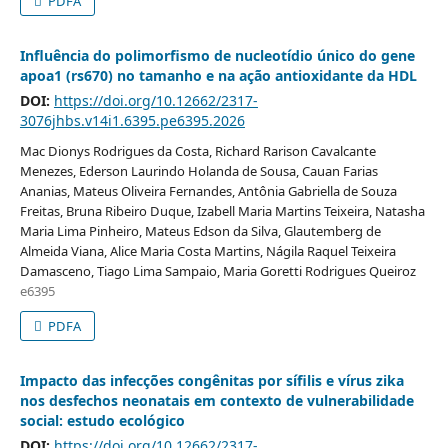
PDFA
Influência do polimorfismo de nucleotídio único do gene
apoa1 (rs670) no tamanho e na ação antioxidante da HDL
DOI:
https://doi.org/10.12662/2317-
3076jhbs.v14i1.6395.pe6395.2026
Mac Dionys Rodrigues da Costa, Richard Rarison Cavalcante
Menezes, Ederson Laurindo Holanda de Sousa, Cauan Farias
Ananias, Mateus Oliveira Fernandes, Antônia Gabriella de Souza
Freitas, Bruna Ribeiro Duque, Izabell Maria Martins Teixeira, Natasha
Maria Lima Pinheiro, Mateus Edson da Silva, Glautemberg de
Almeida Viana, Alice Maria Costa Martins, Nágila Raquel Teixeira
Damasceno, Tiago Lima Sampaio, Maria Goretti Rodrigues Queiroz
e6395
PDFA
Impacto das infecções congênitas por sífilis e vírus zika
nos desfechos neonatais em contexto de vulnerabilidade
social: estudo ecológico
DOI:
https://doi.org/10.12662/2317-