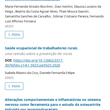
Maria Fernanda Sinzato Bocchini , Davi Vantini, Glaucia Luciano da
Veiga , Beatriz da Costa Aguiar Alves, Thais Moura Gascón ,
Samantha Sanches de Carvalho , Edimar Cristiano Pereira, Fernando
Luiz Affonso Fonseca
e6323
PDFA
Saúde ocupacional de trabalhadores rurais
uma revisão sobre a prevenção de riscos
DOI:
https://doi.org/10.12662/2317-
3076jhbs.v14i1.5923.pe5923.2026
Isabela Ribeiro da Cruz, Daniele Fernanda Felipe
e5923
PDFA
Alterações comportamentais e inflamatórias no sistema
nervoso como ferramenta para o estudo da osteoartrite
induzida por monoiodoacetato