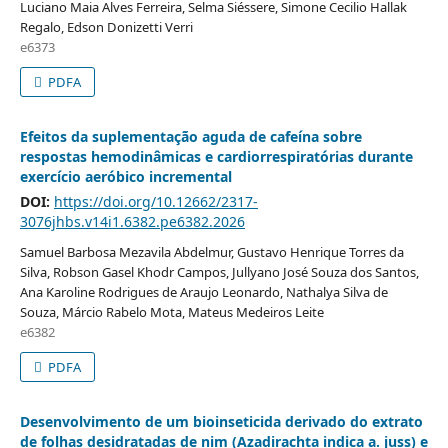
Luciano Maia Alves Ferreira, Selma Siéssere, Simone Cecilio Hallak
Regalo, Edson Donizetti Verri
e6373
PDFA
Efeitos da suplementação aguda de cafeína sobre
respostas hemodinâmicas e cardiorrespiratórias durante
exercício aeróbico incremental
DOI:
https://doi.org/10.12662/2317-
3076jhbs.v14i1.6382.pe6382.2026
Samuel Barbosa Mezavila Abdelmur, Gustavo Henrique Torres da
Silva, Robson Gasel Khodr Campos, Jullyano José Souza dos Santos,
Ana Karoline Rodrigues de Araujo Leonardo, Nathalya Silva de
Souza, Márcio Rabelo Mota, Mateus Medeiros Leite
e6382
PDFA
Desenvolvimento de um bioinseticida derivado do extrato
de folhas desidratadas de nim (Azadirachta indica a. juss) e