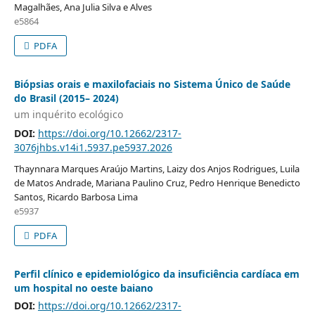
Magalhães, Ana Julia Silva e Alves
e5864
PDFA
Biópsias orais e maxilofaciais no Sistema Único de Saúde
do Brasil (2015– 2024)
um inquérito ecológico
DOI:
https://doi.org/10.12662/2317-
3076jhbs.v14i1.5937.pe5937.2026
Thaynnara Marques Araújo Martins, Laizy dos Anjos Rodrigues, Luila
de Matos Andrade, Mariana Paulino Cruz, Pedro Henrique Benedicto
Santos, Ricardo Barbosa Lima
e5937
PDFA
Perfil clínico e epidemiológico da insuficiência cardíaca em
um hospital no oeste baiano
DOI:
https://doi.org/10.12662/2317-