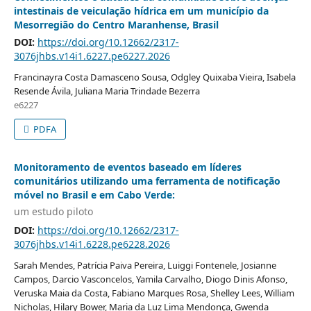
intestinais de veiculação hídrica em um município da
Mesorregião do Centro Maranhense, Brasil
DOI:
https://doi.org/10.12662/2317-
3076jhbs.v14i1.6227.pe6227.2026
Francinayra Costa Damasceno Sousa, Odgley Quixaba Vieira, Isabela
Resende Ávila, Juliana Maria Trindade Bezerra
e6227
PDFA
Monitoramento de eventos baseado em líderes
comunitários utilizando uma ferramenta de notificação
móvel no Brasil e em Cabo Verde:
um estudo piloto
DOI:
https://doi.org/10.12662/2317-
3076jhbs.v14i1.6228.pe6228.2026
Sarah Mendes, Patrícia Paiva Pereira, Luiggi Fontenele, Josianne
Campos, Darcio Vasconcelos, Yamila Carvalho, Diogo Dinis Afonso,
Veruska Maia da Costa, Fabiano Marques Rosa, Shelley Lees, William
Nicholas, Hilary Bower, Maria da Luz Lima Mendonça, Gwenda