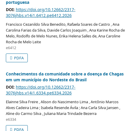
portuguesa
DOI:
https://doi.org/10.12662/2317-
3076jhbs.v14i1.6412.pe6412.2026
Francisco Cezanildo Silva Benedito, Rafaela Soares de Castro , Ana
Carolina Farias da Silva, Davide Carlos Joaquim , Ana Karine Rocha de
Melo, Rodolfo de Melo Nunes, Erika Helena Salles de, Ana Caroline
Rocha de Melo Leite
e6412
PDFA
Conhecimentos da comunidade sobre a doença de Chagas
em um município do Nordeste do Brasil
DOI:
https://doi.org/10.12662/2317-
3076jhbs.v14i1.6334.pe6334.2026
Elainne Silva Freire , Alison do Nascimento Lima , Antônio Marcos
Alves Cadeira Lima ; Isabela Resende Ávila ; Ana Carla Silva Jansen ,
Aline do Carmo Silva , Juliana Maria Trindade Bezerra
e6334
PDFA